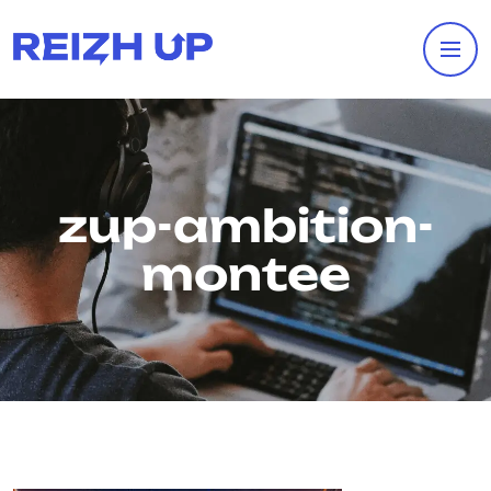
zup-ambition-
montee