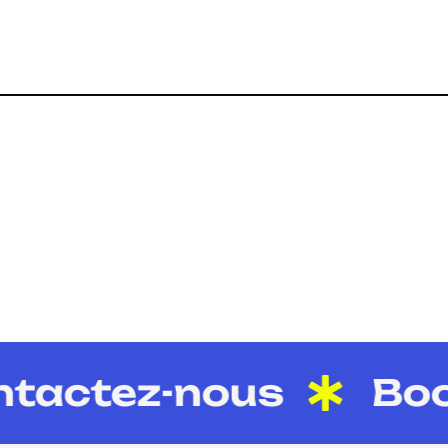
actez-nous
Boos